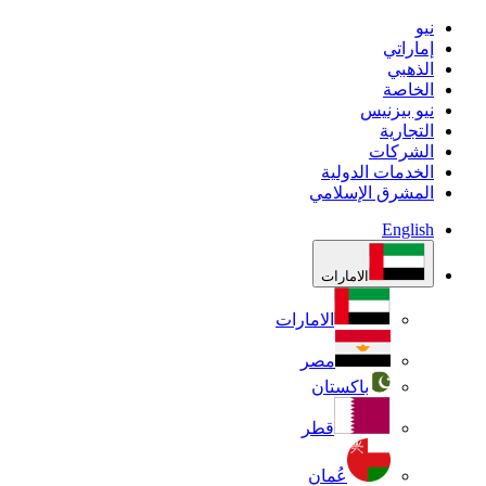
نيو
إماراتي
الذهبي
الخاصة
نيو بيزنيس
التجارية
الشركات
الخدمات الدولية
المشرق الإسلامي
English
الامارات
الامارات
مصر
باكستان
قطر
عُمان