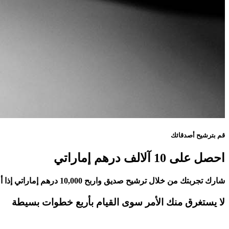
قم بترشيح أصدقائك
احصل على 10 آلالف درهم إماراتي
شارك تجربتك من خلال ترشيح صديق واربح 10,000 درهم إماراتي إذا أصبح صديقك عميلاً لدى الخدمات المصرفية الخاصة من المشرق.
لا يستغرق منك الأمر سوى القيام بأربع خطوات بسيطة