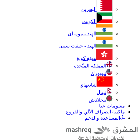
البحرين
الكويت
الهند - مومباى
الهند - جيفت سيتى
هونغ كونغ
المملكة المتّحدة
نيويورك
شانغهاي
نيبال
بنجلادش
معلومات عنا
ماكينة الصراف الآلي والفروع
المساعدة والدعم