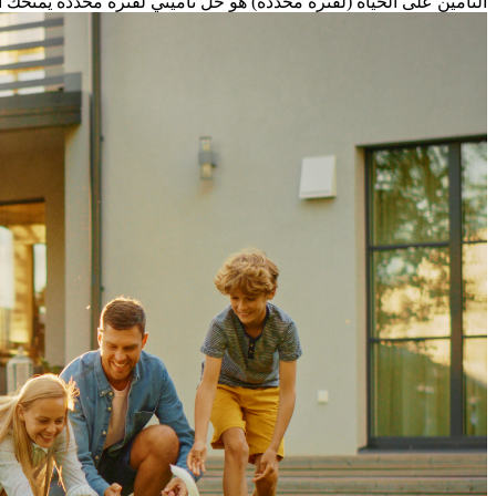
التأمين على الحياة (لفترة محددة) هو حلّ تأميني لفترة محدّدة يمنحك الح