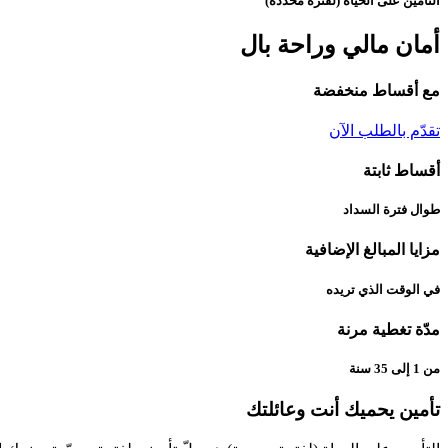
التأمين على الحياة (لفترة محددة)
أمان مالي وراحة بال
مع أقساط منخفضة
تقدّم بالطلب الآن
أقساط ثابتة
طوال فترة السداد
مزايا المبالغ الإضافية
في الوقت الذي تريده
مدّة تغطية مرنة
من 1 إلى 35 سنة
تأمين يحميك أنت وعائلتك