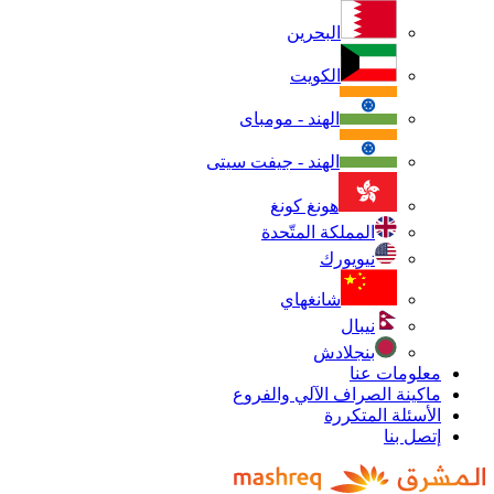
البحرين
الكويت
الهند - مومباى
الهند - جيفت سيتى
هونغ كونغ
المملكة المتّحدة
نيويورك
شانغهاي
نيبال
بنجلادش
معلومات عنا
ماكينة الصراف الآلي والفروع
الأسئلة المتكررة
إتصل بنا