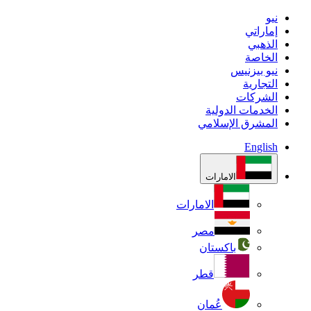
نيو
إماراتي
الذهبي
الخاصة
نيو بيزنيس
التجارية
الشركات
الخدمات الدولية
المشرق الإسلامي
English
الامارات
الامارات
مصر
باكستان
قطر
عُمان