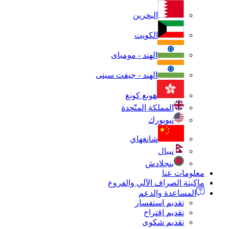
البحرين
الكويت
الهند - مومباى
الهند - جيفت سيتى
هونغ كونغ
المملكة المتّحدة
نيويورك
شانغهاي
نيبال
بنجلادش
معلومات عنا
ماكينة الصراف الآلي والفروع
المساعدة والدعم
تقديم استفسار
تقديم اقتراح
تقديم شكوى