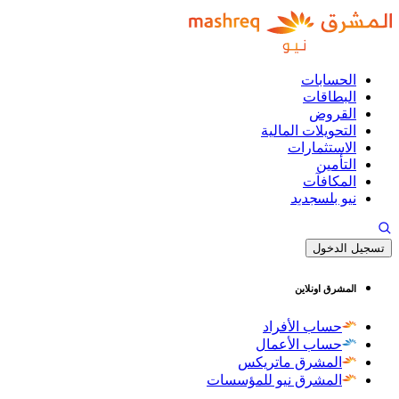
الحسابات
البطاقات
القروض
التحويلات المالية
الاستثمارات
التأمين
المكافآت
نيو بلس
جديد
تسجيل الدخول
المشرق اونلاين
حساب الأفراد
حساب الأعمال
المشرق ماتريكس
المشرق نيو للمؤسسات