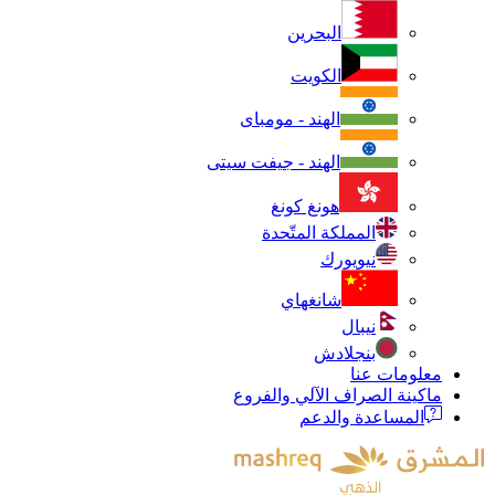
البحرين
الكويت
الهند - مومباى
الهند - جيفت سيتى
هونغ كونغ
المملكة المتّحدة
نيويورك
شانغهاي
نيبال
بنجلادش
معلومات عنا
ماكينة الصراف الآلي والفروع
المساعدة والدعم