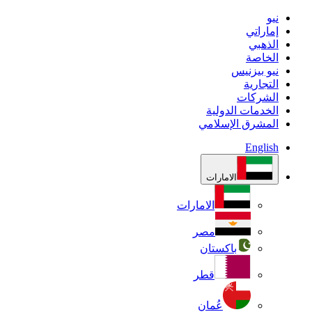
نيو
إماراتي
الذهبي
الخاصة
نيو بيزنيس
التجارية
الشركات
الخدمات الدولية
المشرق الإسلامي
English
الامارات
الامارات
مصر
باكستان
قطر
عُمان