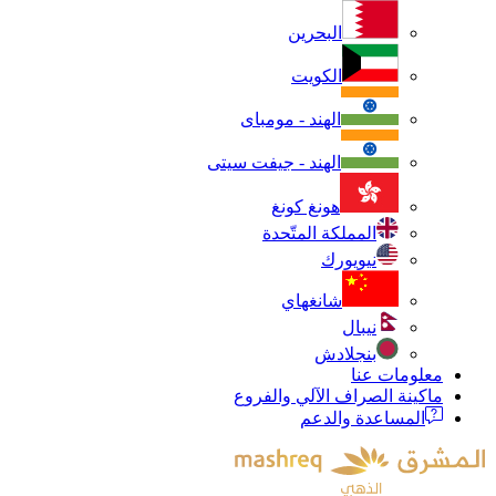
البحرين
الكويت
الهند - مومباى
الهند - جيفت سيتى
هونغ كونغ
المملكة المتّحدة
نيويورك
شانغهاي
نيبال
بنجلادش
معلومات عنا
ماكينة الصراف الآلي والفروع
المساعدة والدعم