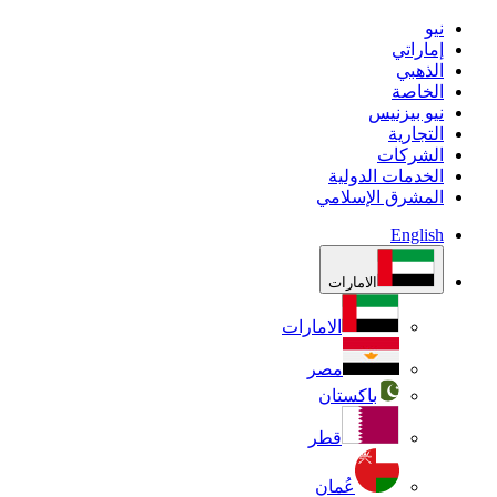
نيو
إماراتي
الذهبي
الخاصة
نيو بيزنيس
التجارية
الشركات
الخدمات الدولية
المشرق الإسلامي
English
الامارات
الامارات
مصر
باكستان
قطر
عُمان