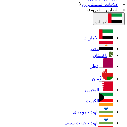
علاقات المستثمرين
التقارير والعروض
الامارات
الامارات
مصر
باكستان
قطر
عُمان
البحرين
الكويت
الهند - مومباى
الهند - جيفت سيتى