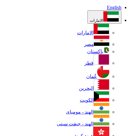
English
الامارات
الامارات
مصر
باكستان
قطر
عُمان
البحرين
الكويت
الهند - مومباى
الهند - جيفت سيتى
هونغ كونغ