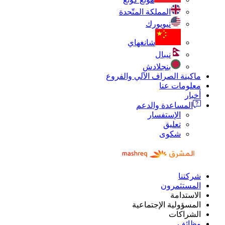
المملكة المتّحدة
نيويورك
شانغهاي
نيبال
بنجلادش
ماكينة الصراف الآلي والفروع
معلومات عنا
أخبار
المساعدة والدعم
الإستفسار
تعليق
شكوى
شركتنا
المستثمرون
الاستدامة
المسؤولية الإجتماعية
الشراكات
وظائف