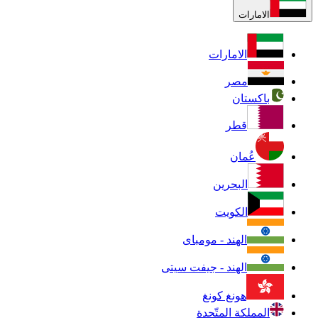
الامارات
الامارات
مصر
باكستان
قطر
عُمان
البحرين
الكويت
الهند - مومباى
الهند - جيفت سيتى
هونغ كونغ
المملكة المتّحدة