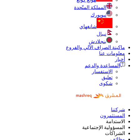
المملكة المتّحدة
نيويورك
شانغهاي
نيبال
بنجلادش
ماكينة الصراف الآلي والفروع
معلومات عنا
أخبار
المساعدة والدعم
الإستفسار
تعليق
شكوى
شركتنا
المستثمرون
الاستدامة
المسؤولية الإجتماعية
الشراكات
وظائف