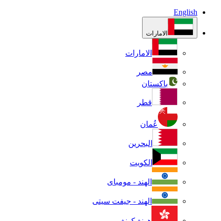
English
الامارات
الامارات
مصر
باكستان
قطر
عُمان
البحرين
الكويت
الهند - مومباى
الهند - جيفت سيتى
هونغ كونغ