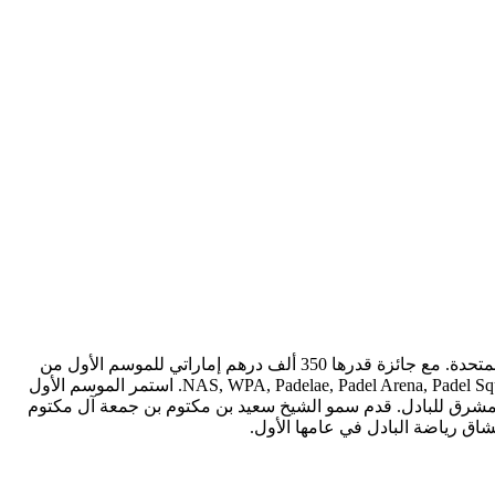
في عام 2024، أطلقت جمعية الإمارات للبادل (UAEPA) بطولة المشرق للبادل كأول مجموعة لبطولات مجتمعية في دولة الإمارات العربية المتحدة. مع جائزة قدرها 350 ألف درهم إماراتي للموسم الأول من
بطولة المشرق للبادل، والتي تضمنت ثماني بطولات تصنيف وطنية عبر ستة أندية مرموقة في الإمارات العربية المتحدة - NAS, WPA, Padelae, Padel Arena, Padel Square, and Al Forsan. استمر الموسم الأول
ضانية في ناس كجزء من جولة المشرق للبادل. قدم سمو الشيخ سعيد بن مكتوم بن جمعة آل مكتوم