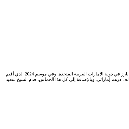
هي حدث رياضي سنوي يقام خلال شهر رمضان المبارك. عقد المشرق شراكة مع UAEPA لتنظيم بطولة NAS الرمضانية، وهو حدث رياضي بارز في دولة الإمارات العربية المتحدة. وفي موسم 2024 الذي أقيم
الفترة من 11 إلى 30 مارس، تنافس أكثر من 300 لاعب في بطولة حماسية عبر 5 فئات حيث حصل صاحب اللقب على جائزة قدرها 150 ألف درهم إماراتي. وبالإضافة إلى كل هذا الحماس، قدم الشيخ سعيد