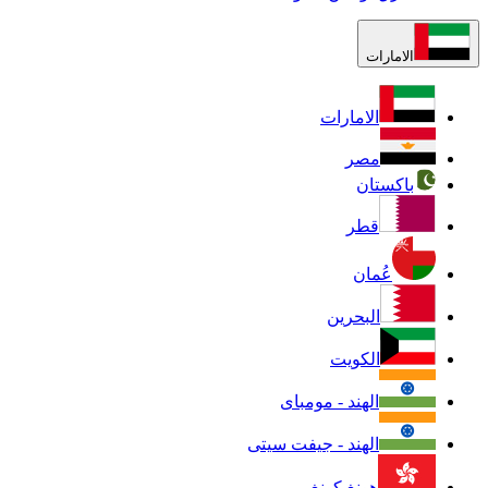
الامارات
الامارات
مصر
باكستان
قطر
عُمان
البحرين
الكويت
الهند - مومباى
الهند - جيفت سيتى
هونغ كونغ