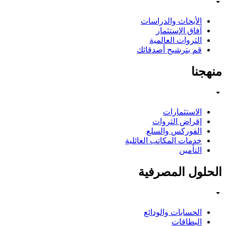
الأبحاث والدراسات
آفاق الإستثمار
الثروات العالمية
قم بترشيح أصدقائك
منهجنا
الاستثمارات
إقراض الثروات
الفوركس والسلع
خدمات المكاتب العائلية
التأمين
الحلول المصرفية
الحسابات والودائع
البطاقات