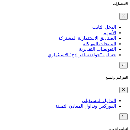
الاستثمارات
الدخل الثابت
الأسهم
الصناديق الاستثمارية المشتركة
المنتجات المهيكلة
التفويضات التقديرية
حساب "جولد/ سلفر إدج" الاستثماري
الفوركس والسلع
التداول المستقبلي
الفوركس وتداول المعادن الثمينة
إقراض الثروات