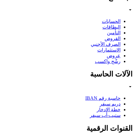
الحسابات
البطاقات
التأمين
القروض
الصرف الأجنبي
الاستثمارات
عروض
رشّح واكسب
الآلات الحاسبة
حاسبة رقم IBAN
دريم سيفر
خطة الادخار
ستيب-أب سيفر
القنوات الرقمية