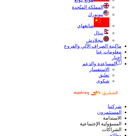
المملكة المتّحدة
نيويورك
شانغهاي
نيبال
بنجلادش
ماكينة الصراف الآلي والفروع
معلومات عنا
أخبار
المساعدة والدعم
الإستفسار
تعليق
شكوى
شركتنا
المستثمرون
الاستدامة
المسؤولية الإجتماعية
الشراكات
وظائف