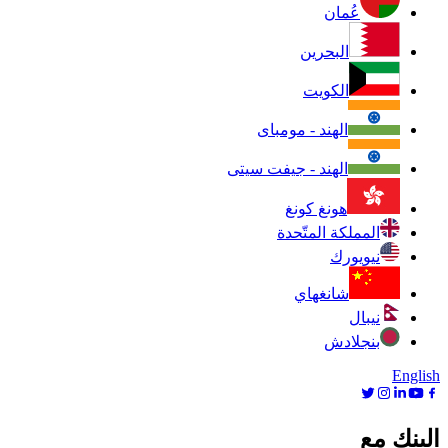
عُمان
البحرين
الكويت
الهند - مومباى
الهند - جيفت سيتى
هونغ كونغ
المملكة المتّحدة
نيويورك
شانغهاي
نيبال
بنجلادش
English
البنك مع