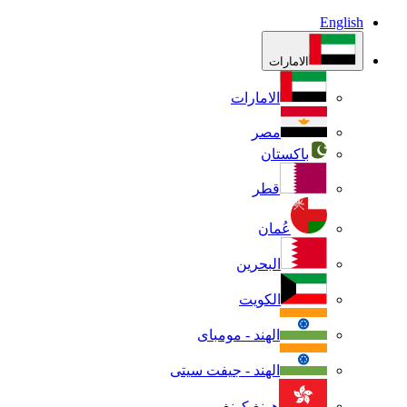
English
الامارات
الامارات
مصر
باكستان
قطر
عُمان
البحرين
الكويت
الهند - مومباى
الهند - جيفت سيتى
هونغ كونغ