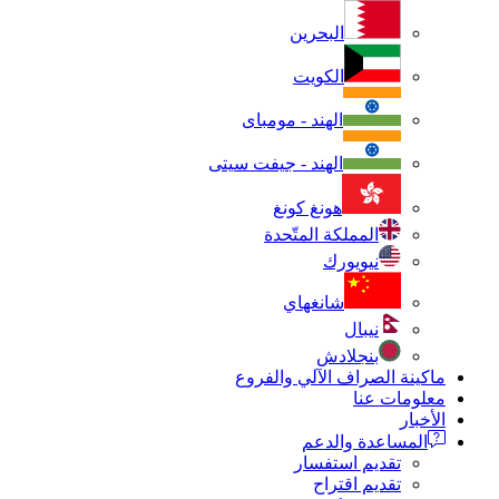
البحرين
الكويت
الهند - مومباى
الهند - جيفت سيتى
هونغ كونغ
المملكة المتّحدة
نيويورك
شانغهاي
نيبال
بنجلادش
ماكينة الصراف الآلي والفروع
معلومات عنا
الأخبار
المساعدة والدعم
تقديم استفسار
تقديم اقتراح