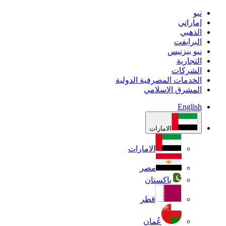
نيو
إماراتي
الذهبي
البرايفت
نيو بيزنيس
التجارية
الشركات
الخدمات المصرفية الدولية
المشرق الإسلامي
English
الامارات
الامارات
مصر
باكستان
قطر
عُمان