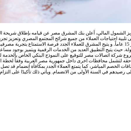
ت المصرفية في مصر. يحرص المشرق نيو (Mashreq NEO) على تلبية احتياجات العملاء من جميع شرائح
وسهولة. سيكون المشرق نيو متاحاً للمواطنين المصريين بدءاً من عمر 15 عاماً. و يتيح المشرق للعمل
Mashreq Egypt Mobile Applicat ، بسرعة وسهولة. حيث يتيح التطبيق العديد من الخدمات الرقمي
قرب فرع للبنك أو فروع فوري بلاس Fawry Plus أو أحد فروع شركة اتصالات مصر للتوقيع على النمو
لاحقه لتشمل محافظات اخرى داخل جمهورية مصر العربية وفقاً لخطة ا
مكافأة تصل إلى 1800 جنيه مصري بناءً على رصيدهم في السنة الأولى من الانضمام. ويأتي ذلك 