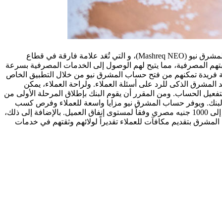
: تماشيًا مع جهود الدولة والبنك المركزي المصري لتعزيز الشمول المالي، أعلن بنك المشرق مصر عن قيامه بإطلاق شريحة المشرق نيو (Mashreq NEO)، و التي تُعَد علامة فارقة في قطاع
 المجتمع المصري وتعزيز تجربتهم المصرفية، مما يتيح لهم الوصول إلى الخدمات المصرفية بسرعة
اء الجدد فرصة الاستمتاع بتجربة مصرفية فريدة تمكنهم من فتح حساب المشرق نيو من خلال التطبيق الخاص
ة ويتميز بوجود مساعد المشرق الذكى للرد على أسئلة العملاء. ولراحة العملاء، يمكن
ذج البنكي الخاص بالخدمة لتفعيل الحساب. ومن المقرر أن يقوم البنك بإطلاق المرحلة الأولى من
لبنك. ويوفر حساب المشرق نيو مزايا واسعة للعملاء وفرص كسب
نقاط مكافآت على المعاملات التي يقوم العملاء بإجراءها باستخدام بطاقات الخصم المباشر، كما يتمتع العملاء الجدد بمكافأة انضمام قد تصل إلى 1000 جنيه مصري وفقاً لمستوى إنفاق العميل. بالإضافة إلى ذلك،
تأكيدًا على التزام المشرق بتقديم مكافآت للعملاء تقديراً لولائهم وثقتهم في خدمات