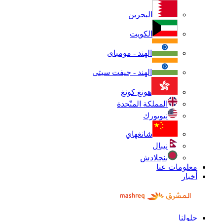
البحرين
الكويت
الهند - مومباى
الهند - جيفت سيتى
هونغ كونغ
المملكة المتّحدة
نيويورك
شانغهاي
نيبال
بنجلادش
معلومات عنا
أخبار
حلولنا