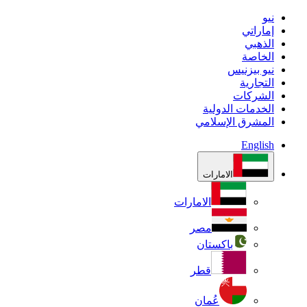
نيو
إماراتي
الذهبي
الخاصة
نيو بيزنيس
التجارية
الشركات
الخدمات الدولية
المشرق الإسلامي
English
الامارات
الامارات
مصر
باكستان
قطر
عُمان