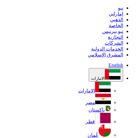
نيو
إماراتي
الذهبي
الخاصة
نيو بيزنيس
التجارية
الشركات
الخدمات الدولية
المشرق الإسلامي
English
الامارات
الامارات
مصر
باكستان
قطر
عُمان