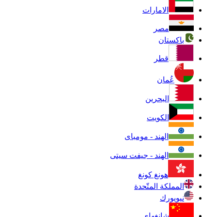
الامارات
مصر
باكستان
قطر
عُمان
البحرين
الكويت
الهند - مومباى
الهند - جيفت سيتى
هونغ كونغ
المملكة المتّحدة
نيويورك
شانغهاي