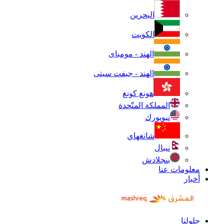
البحرين
الكويت
الهند - مومباى
الهند - جيفت سيتى
هونغ كونغ
المملكة المتّحدة
نيويورك
شانغهاي
نيبال
بنجلادش
معلومات عنا
أخبار
حلولنا