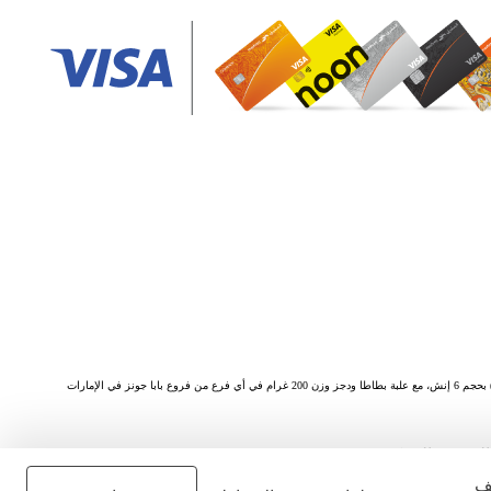
لمتحدة المركزي)
يف