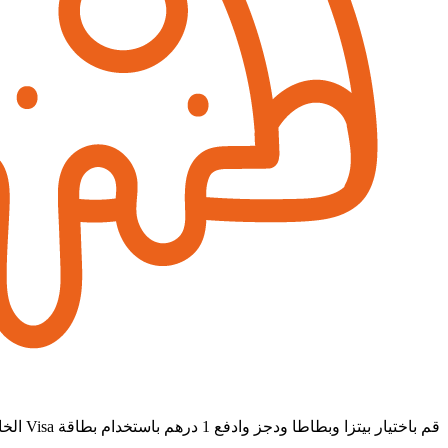
قم باختيار بيتزا وبطاطا ودجز وادفع 1 درهم باستخدام بطاقة Visa الخاصة بك من المشرق