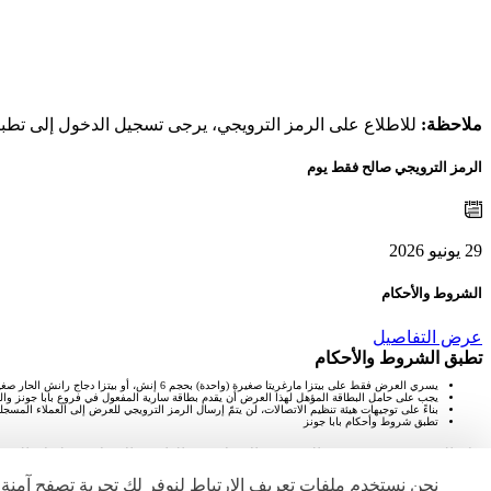
ملاحظة:
للاطلاع على الرمز الترويجي، يرجى تسجيل الدخول إلى تط
الرمز الترويجي صالح فقط يوم
29 يونيو 2026
الشروط والأحكام
عرض التفاصيل
تطبق الشروط والأحكام
يسري العرض فقط على بيتزا مارغريتا صغيرة (واحدة) بحجم 6 إنش، أو بيتزا دجاج رانش الحار صغيرة (واحدة) بحجم 6 إنش، أو بيتزا بيبروني صغيرة (واحدة) بحجم 6 إنش، أو بيتزا غاردن سبيشال صغيرة (واحدة) بحجم 6 إنش، مع علبة بطاطا ودجز وزن 200 غرام في أي فرع من فروع بابا جونز في الإمارات
يجب على حامل البطاقة المؤهل لهذا العرض أن يقدم بطاقة سارية المفعول في فروع بابا جونز و
بناءً على توجيهات هيئة تنظيم الاتصالات، لن يتمّ إرسال الرمز الترويجي للعرض إلى العملاء المسجلين 
تطبق شروط وأحكام بابا جونز
بنك المشرق ش.م.ع. والمشرق الاسلامي (النافذة الإسلامية لبنك ال
نحن نستخدم ملفات تعريف الارتباط لنوفر لك تجربة تصفح آمنة و