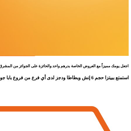
اجعل يومك مميزاً مع العروض الخاصة بدرهم واحد والحائزة على الجوائز من المشرق
استمتع ببيتزا حجم 6 إنش وبطاطا ودجز لدى أي فرع من فروع بابا جونز بدرهم واحد عند استخدام بطاقة Visa الائتمانية أو الخصم الخاصة بك من المشرق يوم 29 يونيو 2026.