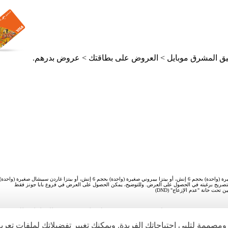
بيق المشرق موبايل > العروض على بطاقتك > عروض بدرهم.
التصريح برغبته في الحصول على العرض. وللتوضيح، يمكن الحصول على العرض في فروع بابا جونز فقط
تحت خانة "عدم الإزعاج" (DND)
مشرق ش.م.ع.، وهو بنك مرخص ويخضع لرقابة مصرف الإمارات العربية ا
مصممة لتلبي احتياجاتك الفريدة. ويمكنك تغيير تفضيلاتك لملفات تعر